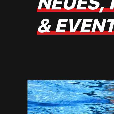
N
E
U
E
S
,
&
E
V
E
N