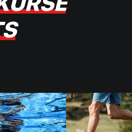
K
U
R
S
E
T
S
Blog