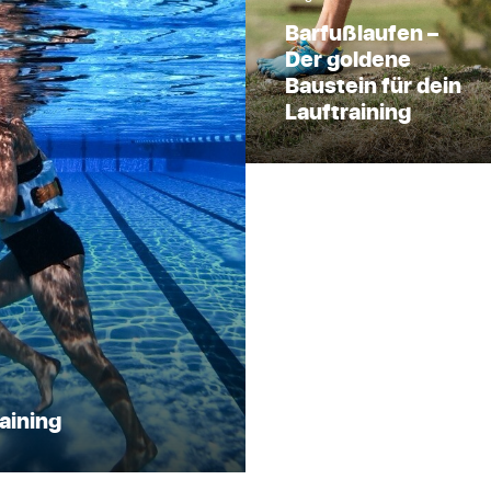
Barfußlaufen –
Der goldene
Baustein für dein
Lauftraining
aining