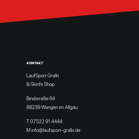
KONTAKT
LaufSport Gralki
& Skinfit Shop
Bindstraße 64
88239 Wangen im Allgäu
T 07522 91 4444
M info@laufsport-gralki.de