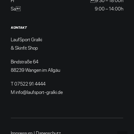
Fr
9:30 – 18:00h
Sa
9:00 – 14:00h
KONTAKT
LaufSport Gralki
& Skinfit Shop
Bindstraße 64
88239 Wangen im Allgäu
T 07522 91 4444
M info@laufsport-gralki.de
Impressum
|
Datenschutz